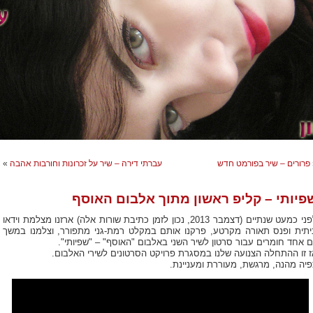
פרורים – שיר בפורמט חדש
עברתי דירה – שיר על זכרונות וחורבות אהבה
»
פיותי – קליפ ראשון מתוך אלבום האוסף
לפני כמעט שנתיים (דצמבר 2013, נכון לזמן כתיבת שורות אלה) ארזנו מצלמת וידאו
יתית ופנס תאורה מקרטע, פרקנו אותם במקלט רמת-גני מתפורר, וצלמנו במשך
ם אחד חומרים עבור סרטון לשיר השני באלבום "האוסף" – "שפיותי".
ז זו ההתחלה הצנועה שלנו במסגרת פרויקט הסרטונים לשירי האלבום.
פיה מהנה, מרגשת, מעוררת ומעניינת.