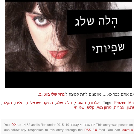
אם אתם כבר כאן… מוזמנים לתת קפיצה ל
ערוץ שלי ביוטיוב
.
Frozen Ma
Tags:
,
אלבום
,
האוסף
,
הלה שלג
,
מוזיקה ישראלית
,
מלים
,
מקלט
,
רטון
,
עברית
,
פרוזן מאי
,
קליפ
,
שפיותי
This entry was posted on יום שבת, אוקטובר 10, 2015 at 14:32 and is filed under
כללי
. You
can follow any responses to this entry through the
RSS 2.0
feed. You can
leave a