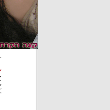
«
ש
ב
יו
א
צ