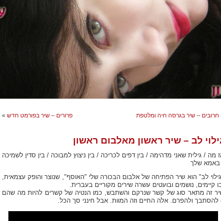
חרובים – שיר בגרסה חיה ומלטפת
פרורים – שיר בפורמט חדש
»
ילוי לב – שיר ראשון מאלבום ראשון
 מה / גילית שאני מדהימה / בין דפים לכריכה / בין ניצוץ למבוכה / בין סדין לשמיכה
 באמא שלך
גילוי לב" הוא שיר הפתיחה של אלבום הבכורה שלי "האוסף", שנוצר והופק עצמאית,
ו קיימים, נושמים ובועטים עשרה שירים מקוריים בעברית.
יר זה מתאר סוג של קשר שנרקם והשתבש, כמו הנטיה של קשרים להיות מה שהם
 להסתבך ולהפרם. אלה החיים וזה המוות. אבל חינני סך הכל.