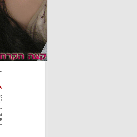
«
ג
אז
/
"
וב
ש
–