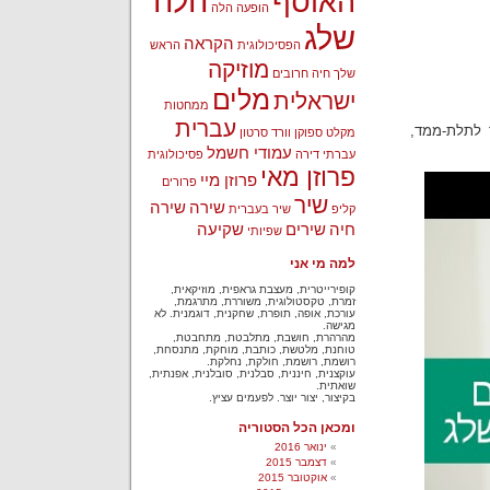
הלה
האוסף
הופעה
הלה
שלג
הקראה
הפסיכולוגית
הראש
מוזיקה
שלך
חיה
חרובים
מלים
ישראלית
ממחטות
עברית
 לתלת-ממד,
מקלט
ספוקן וורד
סרטון
עמודי חשמל
עברתי דירה
פסיכולוגית
פרוזן מאי
פרוזן מיי
פרורים
שיר
שירה
שירה
קליפ
שיר בעברית
חיה
שירים
שקיעה
שפיותי
למה מי אני
קופירייטרית, מעצבת גראפית, מוזיקאית,
זמרת, טקסטולוגית, משוררת, מתרגמת,
עורכת, אופה, תופרת, שחקנית, דוגמנית. לא
מגישה.
מהרהרת, חושבת, מתלבטת, מתחבטת,
טוחנת, מלטשת, כותבת, מוחקת, מתנסחת,
רושמת, רושמת, חולקת, נחלקת.
עוקצנית, חיננית, סבלנית, סובלנית, אפנתית,
שואתית.
בקיצור, יצור יוצר. לפעמים עציץ.
ומכאן הכל הסטוריה
ינואר 2016
דצמבר 2015
אוקטובר 2015