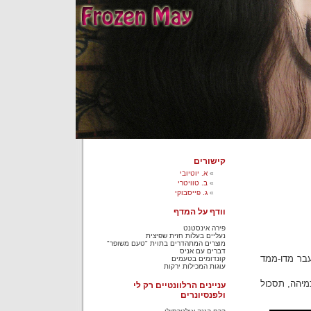
קישורים
א. יוטיובי
ב. טוויטרי
ג. פייסבוקי
וודף על המדף
פירה אינסטנט
נעליים בעלוֹת חזית שפיצית
מוצרים המתהדרים בתוית "טעם משופר"
דברים עם אניס
עבר מדו-ממד
קונדומים בטעמים
עוגות המכילות ירקות
כמיהה, תסכול
עניינים הרלוונטיים רק לי
ולפנסיונרים