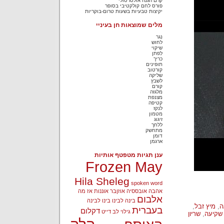
קרם הגנה אולטרסולי
פורס לחם קולקטיבי בסופר
יקיצות טבעיות בשעות טרום-בוקריות
מלים שמוצאות חן בעיניי
נִגר
לחוש
שיקוי
לִפתן
כריך
תופינים
קורטוב
שליקה
לשבץ
קורם
מלגזה
מצנפת
קטיפה
לנקז
מטמון
זיגוג
ללחך
מתחשק
דומן
ארגמן
ענן תגיות מטפטף אותיות
Frozen May
Hila Sheleg
spoken word
אהבה
אובססיה
אוזןבר
אוננות
אז מה
אלבום
בינה לבינו
בינו לבינה
ה
,
מיץ זבל
,
בעברית
דקלום
גילוי לב
דייט
שקיעה
,
שריון